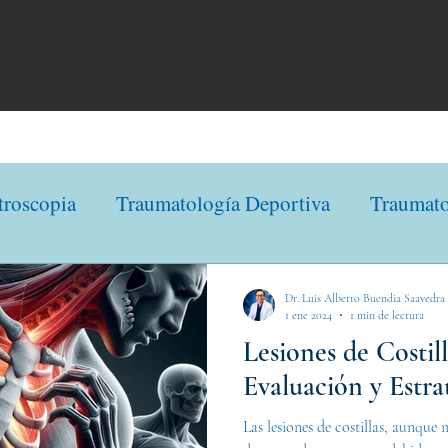
troscopia
Traumatología Deportiva
Traumato
ología Deportiva
Traumatología
Traumatolo
Dr. Luis Alberto Buendia Saavedra
1 ene 2024
1 min de lectura
Lesiones de Costill
Evaluación y Estra
Las lesiones de costillas, aunque