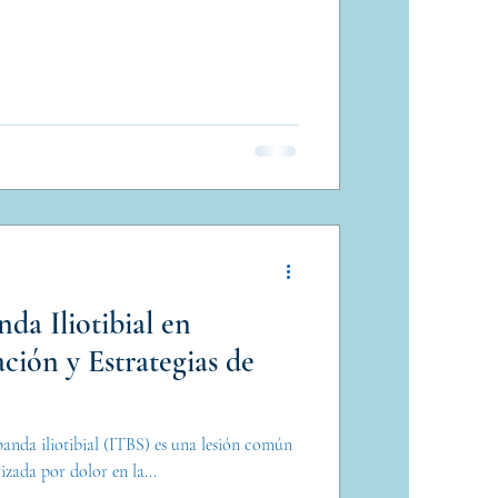
da Iliotibial en
ación y Estrategias de
banda iliotibial (ITBS) es una lesión común
rizada por dolor en la...