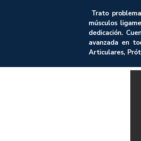
Trato problemas
músculos ligame
dedicación. Cue
avanzada en to
Articulares, Pró