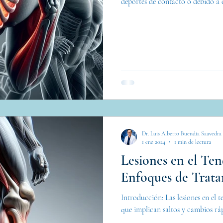
deportes de contacto o debido a 
Dr. Luis Alberto Buendia Saavedra
1 ene 2024
1 min de lectura
Lesiones en el Ten
Enfoques de Trata
Introducción: Las lesiones en el
que implican saltos y cambios ráp