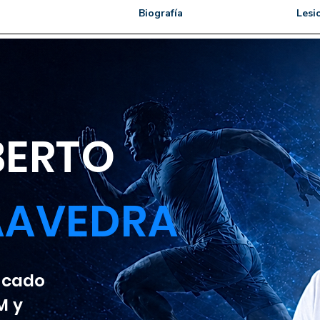
Biografía
Lesi
LBERTO
AAVEDRA
ficado
M y