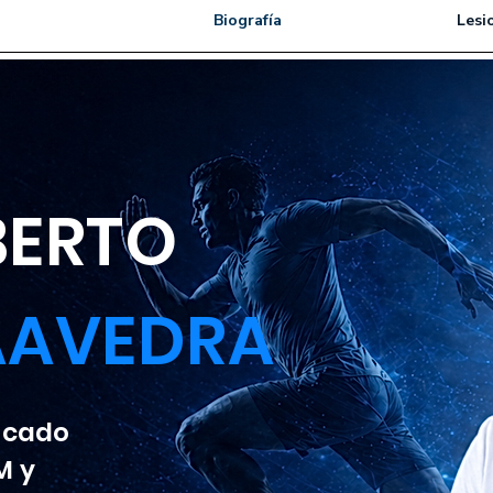
Biografía
Lesi
LBERTO
AAVEDRA
ficado
M y