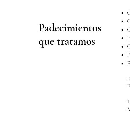
C
C
Padecimientos
C
que tratamos
I
C
P
F
D
E
T
M