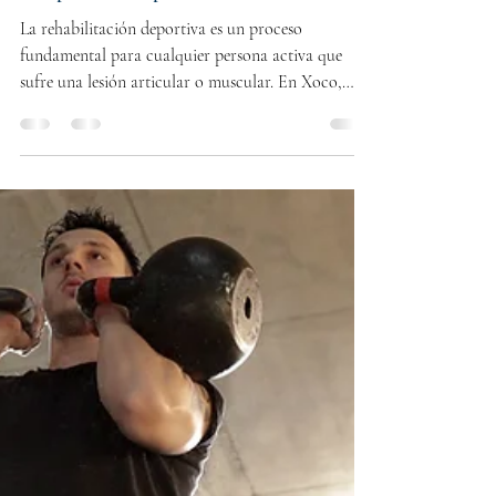
27 abr
5 min de lectura
La importancia de la rehabilitación
deportiva en Xoco, CDMX para una
recuperación deportiva efectiva
La rehabilitación deportiva es un proceso
fundamental para cualquier persona activa que
sufre una lesión articular o muscular. En Xoco,
CDMX, este servicio cobra especial relevancia
debido a la alta demanda de atletas y deportistas
que buscan recuperar su movilidad y volver a sus
actividades con rapidez y seguridad. La
rehabilitación no solo acelera la recuperación, sino
que también previene futuras lesiones y mejora el
rendimiento físico. En este artículo, compartiré
informa