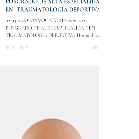
Dr. Luis Alberto Buendia Saavedra
2 mar
2 min de lectura
CONVOCATORIA 2026–2027
POSGRADO DE ALTA ESPECIALIDAD
EN TRAUMATOLOGÍA DEPORTIVA
02-03-2026 CONVOCATORIA 2026–2027
POSGRADO DE ALTA ESPECIALIDAD EN
TRAUMATOLOGÍA DEPORTIVA Hospital San
Ángel Inn Universidad Facultad Mexicana de
Medicina Universidad La Salle I. JUSTIFICACIÓN
ACADÉMICA La Traumatología Deportiva
constituye un campo de alta especialización dentro
de la ortopedia moderna, impulsado por el