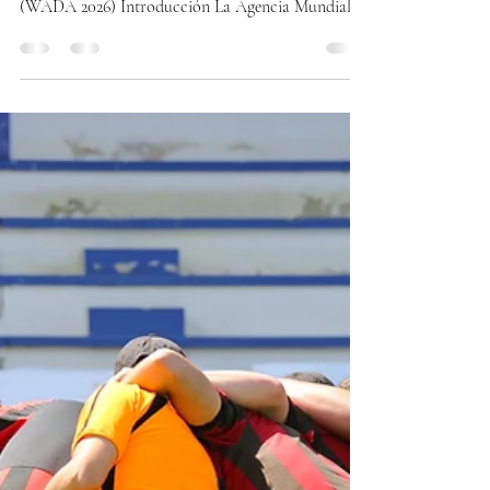
Dr. Luis Alberto Buendia Saavedra
27 ene
4 min de lectura
Glucosamina, condroitina y otros
condroprotectores permitidos en el
deporte (WADA 2026)
Glucosamina, condroitina y otros
condroprotectores permitidos en el deporte
(WADA 2026) Introducción La Agencia Mundial
Antidopaje (WADA) actualiza cada año la Lista de
Sustancias y Métodos Prohibidos. Los
medicamentos y suplementos que no están incluidos
en la lista son considerados permitidos en
competencia y fuera de ella. Sin embargo, el uso de
suplementos implica riesgos importantes: la
International Testing Agency (ITA) advierte que los