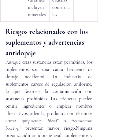
variantes 
cadenas 
incluyen 
comercia
minerales
les
Riesgos relacionados con los 
suplementos y advertencias 
antidopaje
Aunque estas sustancias están permitidas, los 
suplementos son una causa frecuente de 
dopaje accidental. La industria de 
suplementos carece de regulación uniforme, 
lo que favorece la 
contaminación con 
sustancias prohibidas
. Las etiquetas pueden 
omitir ingredientes o emplear nombres 
alternativos; además, productos con términos 
como 
“proprietary blend”
 o 
“testosterone 
boosting”
 presentan mayor riesgo.Ninguna 
organización antidopaje avala suplementos y 