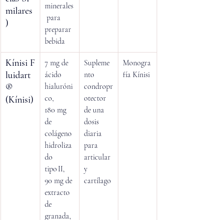
minerales
milares
 para 
)
preparar 
bebida
Kínisi F
7 mg de 
Supleme
Monogra
luidart
ácido 
nto 
fía Kínisi
® 
hialuróni
condropr
co, 
otector 
(Kínisi)
180 mg 
de una 
de 
dosis 
colágeno 
diaria 
hidroliza
para 
do 
articular 
tipo II, 
y 
90 mg de 
cartílago
extracto 
de 
granada, 