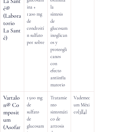
glucosam
estimula 
La Sant
ina + 
la 
é® 
1 200 mg 
síntesis 
(Labora
de 
de 
torio 
condroití
glucosam
La Sant
n sulfato 
inoglican
é)
por sobre
os y 
proteogli
canos 
con 
efecto 
antiinfla
matorio
Vartalo
1 500 mg 
Tratamie
Vademec
n® Co
de 
nto 
um Méxi
mposit
sulfato 
sintomáti
co
[3]
[4]
de 
co de 
um 
glucosam
artrosis 
(Asofar