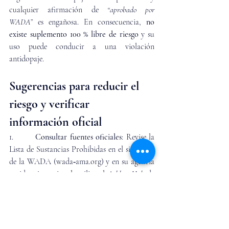
cualquier afirmación de 
“aprobado por 
WADA”
 es engañosa. En consecuencia, 
no 
existe suplemento 100 % libre de riesgo
 y su 
uso puede conducir a una violación 
antidopaje.
Sugerencias para reducir el 
riesgo y verificar 
información oficial
1.        
Consultar fuentes oficiales
: Revise la 
Lista de Sustancias Prohibidas en el sitio web 
de la WADA (wada‑ama.org) y en su agencia 
antidopaje nacional; utilice el 
Athlete Hub
 de 
la ITA para resolver dudas.
2.        
Verificar el producto y su 
composición
: Compruebe que la etiqueta 
indique claramente los ingredientes y la 