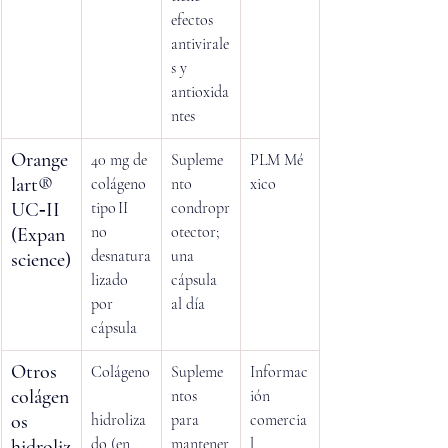
efectos 
antivirale
s y 
antioxida
ntes
Orange
40 mg de 
Supleme
PLM Mé
lart® 
colágeno 
nto 
xico
UC‑II 
tipo II 
condropr
no 
otector; 
(Expan
desnatura
una 
science)
lizado 
cápsula 
por 
al día
cápsula
Otros 
Colágeno
Supleme
Informac
colágen
ntos 
ión 
os 
hidroliza
para 
comercia
do (en 
mantener
l
hidroliz