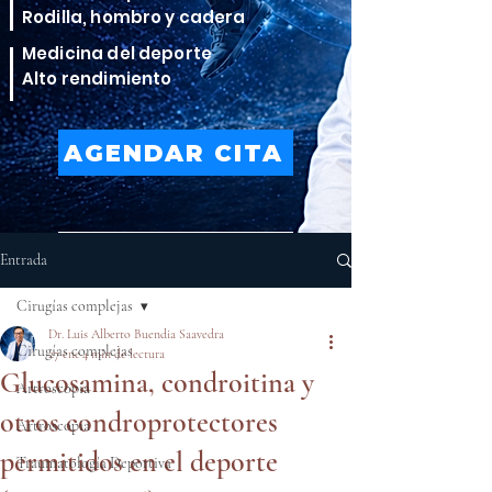
Rodilla, hombro y cadera
Medicina del deporte
Alto rendimiento
AGENDAR CITA
VER TRATAMIENTOS
Entrada
Cirugías complejas
Dr. Luis Alberto Buendia Saavedra
Cirugías complejas
27 ene
4 min de lectura
Glucosamina, condroitina y
Artroscopia
otros condroprotectores
Artroscopia
permitidos en el deporte
Traumatología Deportiva