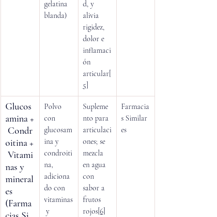
gelatina 
d, y 
blanda)
alivia 
rigidez, 
dolor e 
inflamaci
ón 
articular
[
5]
Glucos
Polvo 
Supleme
Farmacia
amina +
con 
nto para 
s Similar
 Condr
glucosam
articulaci
es
ina y 
ones; se 
oitina +
condroiti
mezcla 
 Vitami
na, 
en agua 
nas y 
adiciona
con 
mineral
do con 
sabor a 
es 
vitaminas
frutos 
(Farma
 y 
rojos
[6]
cias Si