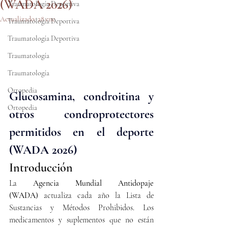
(WADA 2026)
Traumatología Deportiva
Actualizado:
28 ene
Traumatología Deportiva
Traumatología Deportiva
Traumatología
Traumatología
Ortopedia
Glucosamina, condroitina y 
Ortopedia
otros condroprotectores 
permitidos en el deporte 
(WADA 2026)
Introducción
La 
Agencia Mundial Antidopaje 
(WADA)
 actualiza cada año la Lista de 
Sustancias y Métodos Prohibidos. Los 
medicamentos y suplementos que no están 