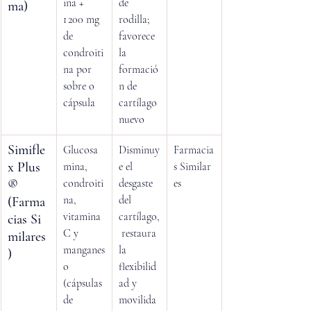
ina + 
de 
ma)
1 200 mg 
rodilla; 
de 
favorece 
condroiti
la 
na por 
formació
sobre o 
n de 
cápsula
cartílago 
nuevo
Simifle
Glucosa
Disminuy
Farmacia
x Plus
mina, 
e el 
s Similar
® 
condroiti
desgaste 
es
na, 
del 
(Farma
vitamina 
cartílago,
cias Si
C y 
 restaura 
milares
manganes
la 
)
o 
flexibilid
(cápsulas 
ad y 
de 
movilida