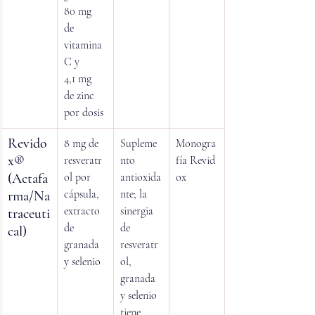
80 mg 
de 
vitamina 
C y 
4,1 mg 
de zinc 
por dosis
Revido
8 mg de 
Supleme
Monogra
x® 
resveratr
nto 
fía Revid
(Actafa
ol por 
antioxida
ox
cápsula, 
nte; la 
rma/Na
extracto 
sinergia 
traceuti
de 
de 
cal)
granada 
resveratr
y selenio
ol, 
granada 
y selenio 
tiene 