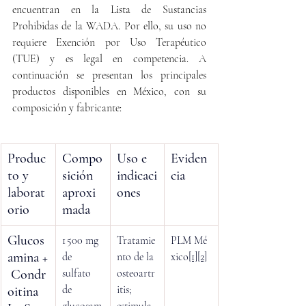
encuentran en la Lista de Sustancias 
Prohibidas de la WADA. Por ello, su uso no 
requiere Exención por Uso Terapéutico 
(TUE) y es legal en competencia. A 
continuación se presentan los principales 
productos disponibles en México, con su 
composición y fabricante:
Produc
Compo
Uso e 
Eviden
to y 
sición 
indicaci
cia
laborat
aproxi
ones
orio
mada
Glucos
1 500 mg 
Tratamie
PLM Mé
amina +
de 
nto de la 
xico
[1]
[2]
 Condr
sulfato 
osteoartr
de 
itis; 
oitina 