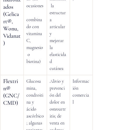
ocasiones
 la 
ados 
estructur
(Gelica
combina
a 
rt®, 
do con 
articular 
Wonu, 
vitamina 
y 
Vidanat
C, 
mejorar 
)
magnesio
la 
 o 
elasticida
biotina)
d 
cutánea
Flextri
Glucosa
Alivio y 
Informac
n® 
mina, 
prevenci
ión 
(GNC/
condroiti
ón del 
comercia
na y 
dolor en 
l
CMD)
ácido 
osteoartr
ascórbico
itis; de 
; algunas 
venta en 