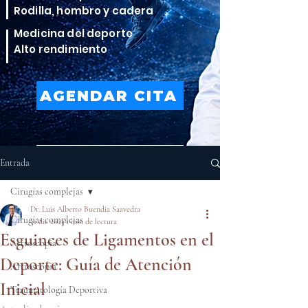
Rodilla, hombro y cadera
Medicina del deporte
Alto rendimiento
AGENDAR CITA
VER TRATAMIENTOS
Entrada
Cirugías complejas
Dr. Luis Alberto Buendia Saavedra
Cirugías complejas
31 dic 2023
1 min de lectura
Esguinces de Ligamentos en el
Artroscopia
Deporte: Guía de Atención
Artroscopia
Inicial
Traumatología Deportiva