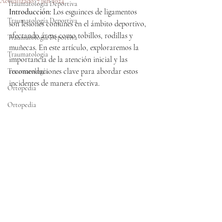
Actualizado:
7 jun 2024
Traumatología Deportiva
Introducción:
 Los esguinces de ligamentos 
Traumatología Deportiva
son lesiones comunes en el ámbito deportivo, 
afectando áreas como tobillos, rodillas y 
Traumatología Deportiva
muñecas. En este artículo, exploraremos la 
Traumatología
importancia de la atención inicial y las 
recomendaciones clave para abordar estos 
Traumatología
incidentes de manera efectiva.
Ortopedia
Ortopedia