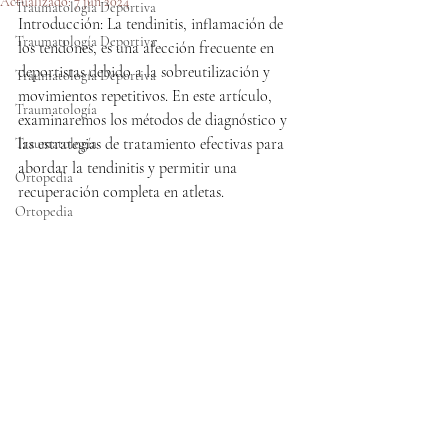
Actualizado:
7 jun 2024
Traumatología Deportiva
Introducción: La tendinitis, inflamación de 
Traumatología Deportiva
los tendones, es una afección frecuente en 
deportistas debido a la sobreutilización y 
Traumatología Deportiva
movimientos repetitivos. En este artículo, 
Traumatología
examinaremos los métodos de diagnóstico y 
las estrategias de tratamiento efectivas para 
Traumatología
abordar la tendinitis y permitir una 
Ortopedia
recuperación completa en atletas.
Ortopedia