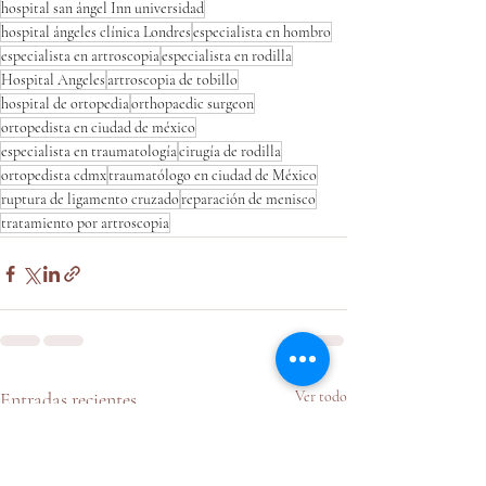
hospital san ángel Inn universidad
hospital ángeles clínica Londres
especialista en hombro
especialista en artroscopia
especialista en rodilla
Hospital Angeles
artroscopia de tobillo
hospital de ortopedia
orthopaedic surgeon
ortopedista en ciudad de méxico
especialista en traumatología
cirugía de rodilla
ortopedista cdmx
traumatólogo en ciudad de México
ruptura de ligamento cruzado
reparación de menisco
tratamiento por artroscopia
Entradas recientes
Ver todo