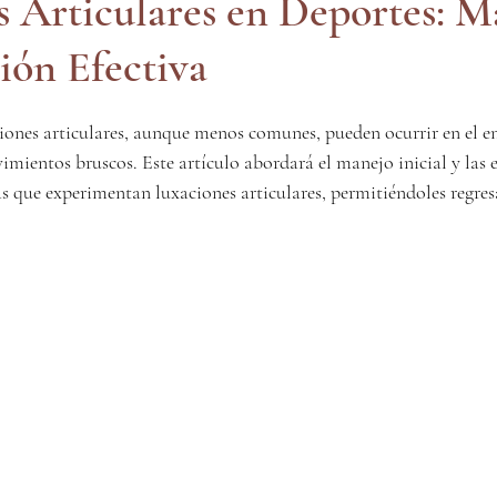
 Articulares en Deportes: M
ión Efectiva
atología
Ortopedia
Ortopedia
ciones articulares, aunque menos comunes, pueden ocurrir en el e
ientos bruscos. Este artículo abordará el manejo inicial y las e
s que experimentan luxaciones articulares, permitiéndoles regresa