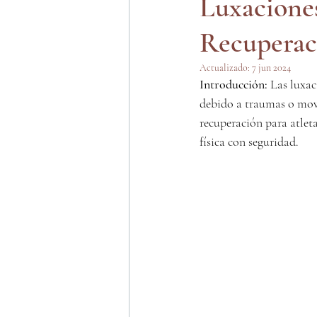
Luxaciones
Recuperac
Traumatología
Traum
Actualizado:
7 jun 2024
Introducción:
 Las luxa
debido a traumas o movim
recuperación para atleta
física con seguridad.