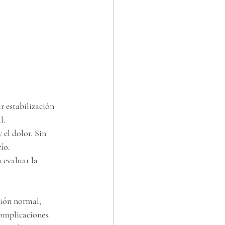
r estabilización 
l.
 el dolor. Sin 
río.
 evaluar la 
ción normal, 
complicaciones.