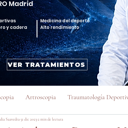
RO Madrid
ortivas
Medicina del deporte
bro y cadera
Alto rendimiento
VER TRATAMIENTOS
scopia
Artroscopia
Traumatología Deporti
Traumatología Deportiva
Traumatología 
dia Saavedra
31 dic 2023
2 min de lectura