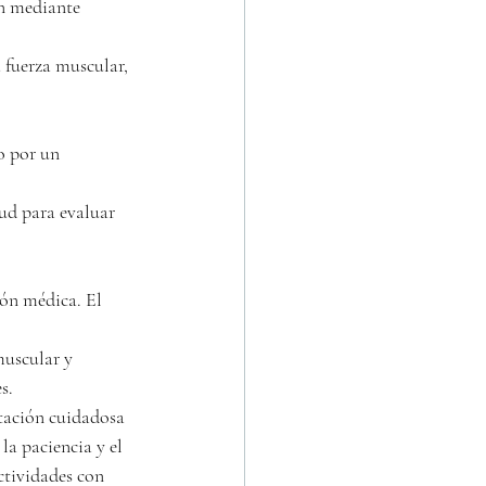
ón mediante 
a fuerza muscular, 
o por un 
ud para evaluar 
ión médica. El 
uscular y 
s.
itación cuidadosa 
la paciencia y el 
ctividades con 