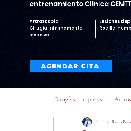
entrenamiento Clínica CEMT
Artroscopia
Lesiones dep
Cirugía mínimamente
Rodilla, hom
invasiva
AGENDAR CITA
Cirugías complejas
Artro
Traumatología Deportiva
Dr. Luis Alberto Buen