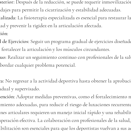
terior:
 Después de la reducción, se puede requerir inmovilizaci
ndajes para permitir la cicatrización y estabilidad adecuadas.
ializada:
 La fisioterapia especializada es esencial para restaurar l
d y prevenir la rigidez en la articulación afectada.
ión:
de Ejercicios:
 Seguir un programa gradual de ejercicios diseñad
 fortalecer la articulación y los músculos circundantes.
uo:
 Realizar un seguimiento continuo con profesionales de la sal
abordar cualquier problema potencial.
a:
 No regresar a la actividad deportiva hasta obtener la aprobac
radual y supervisado.
vención:
 Adoptar medidas preventivas, como el fortalecimiento m
amiento adecuadas, para reducir el riesgo de luxaciones recurrente
ones articulares requieren un manejo inicial rápido y una rehabil
peración efectiva. La colaboración con profesionales de la salud, 
ilitación son esenciales para que los deportistas vuelvan a sus a