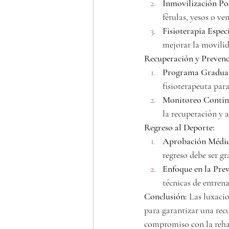
Inmovilización Pos
férulas, yesos o ve
Fisioterapia Espec
mejorar la movilida
Recuperación y Prevenc
Programa Gradual 
fisioterapeuta para
Monitoreo Contin
la recuperación y 
Regreso al Deporte:
Aprobación Médic
regreso debe ser g
Enfoque en la Pre
técnicas de entren
Conclusión:
 Las luxaci
para garantizar una recu
compromiso con la rehab