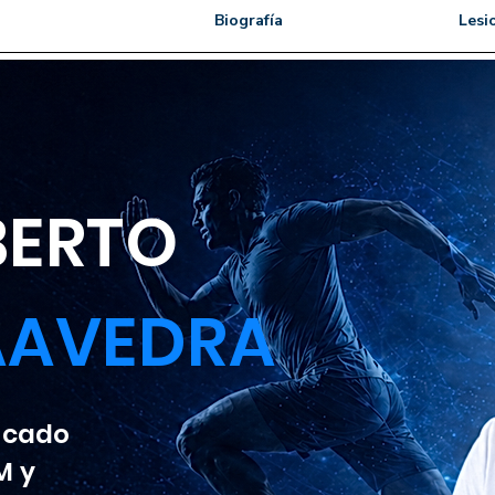
Biografía
Lesi
LBERTO
AAVEDRA
ficado
M y