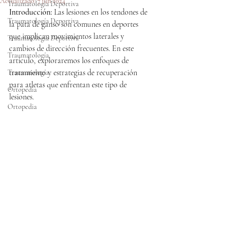
Actualizado:
7 jun 2024
Traumatología Deportiva
Introducción:
 Las lesiones en los tendones de 
Traumatología Deportiva
la pata de ganso son comunes en deportes 
que implican movimientos laterales y 
Traumatología Deportiva
cambios de dirección frecuentes. En este 
Traumatología
artículo, exploraremos los enfoques de 
tratamiento y estrategias de recuperación 
Traumatología
para atletas que enfrentan este tipo de 
Ortopedia
lesiones.
Ortopedia