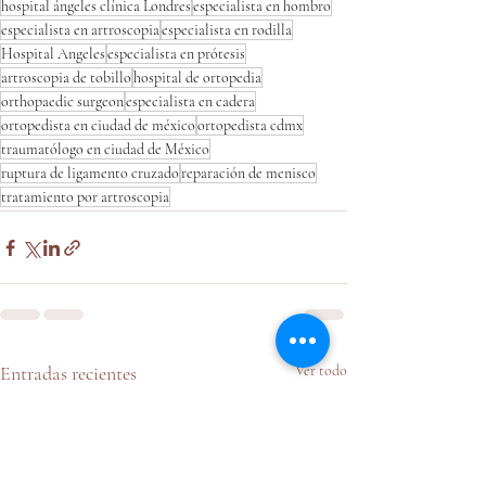
hospital ángeles clínica Londres
especialista en hombro
especialista en artroscopia
especialista en rodilla
Hospital Angeles
especialista en prótesis
artroscopia de tobillo
hospital de ortopedia
orthopaedic surgeon
especialista en cadera
ortopedista en ciudad de méxico
ortopedista cdmx
traumatólogo en ciudad de México
ruptura de ligamento cruzado
reparación de menisco
tratamiento por artroscopia
Entradas recientes
Ver todo