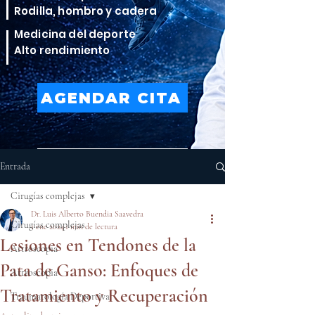
Rodilla, hombro y cadera
Medicina del deporte
Alto rendimiento
AGENDAR CITA
VER TRATAMIENTOS
Entrada
Cirugías complejas
Dr. Luis Alberto Buendia Saavedra
Cirugías complejas
1 ene 2024
1 min de lectura
Lesiones en Tendones de la
Artroscopia
Pata de Ganso: Enfoques de
Artroscopia
Tratamiento y Recuperación
Traumatología Deportiva