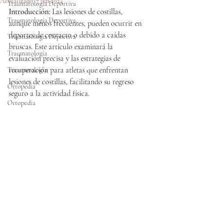
Actualizado:
7 jun 2024
Traumatología Deportiva
Introducción:
 Las lesiones de costillas, 
Traumatología Deportiva
aunque menos frecuentes, pueden ocurrir en 
deportes de contacto o debido a caídas 
Traumatología Deportiva
bruscas. Este artículo examinará la 
Traumatología
evaluación precisa y las estrategias de 
recuperación para atletas que enfrentan 
Traumatología
lesiones de costillas, facilitando su regreso 
Ortopedia
seguro a la actividad física.
Ortopedia