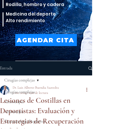
Rodilla, hombro y cadera
Medicina del deporte
Alto rendimiento
AGENDAR CITA
VER TRATAMIENTOS
Entrada
Cirugías complejas
Dr. Luis Alberto Buendia Saavedra
Cirugías complejas
1 ene 2024
1 min de lectura
Lesiones de Costillas en
Artroscopia
Deportistas: Evaluación y
Artroscopia
Estrategias de Recuperación
Traumatología Deportiva