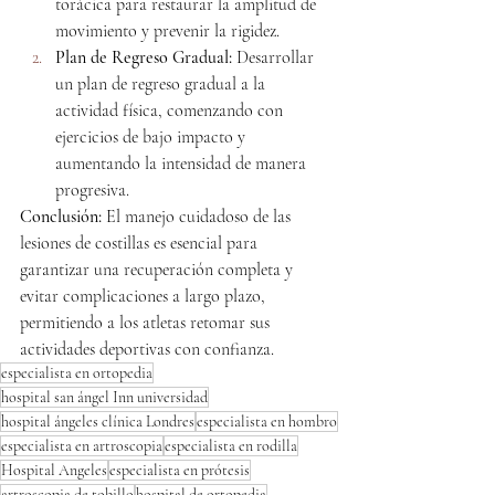
torácica para restaurar la amplitud de 
movimiento y prevenir la rigidez.
Plan de Regreso Gradual:
 Desarrollar 
un plan de regreso gradual a la 
actividad física, comenzando con 
ejercicios de bajo impacto y 
aumentando la intensidad de manera 
progresiva.
Conclusión:
 El manejo cuidadoso de las 
lesiones de costillas es esencial para 
garantizar una recuperación completa y 
evitar complicaciones a largo plazo, 
permitiendo a los atletas retomar sus 
actividades deportivas con confianza.
especialista en ortopedia
hospital san ángel Inn universidad
hospital ángeles clínica Londres
especialista en hombro
especialista en artroscopia
especialista en rodilla
Hospital Angeles
especialista en prótesis
artroscopia de tobillo
hospital de ortopedia