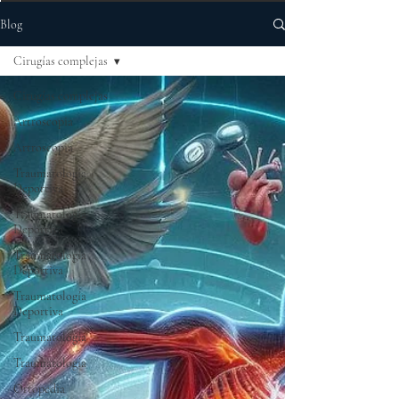
Blog
Cirugías complejas
Cirugías complejas
Artroscopia
Artroscopia
Traumatología
Deportiva
Traumatología
Deportiva
Traumatología
Deportiva
Traumatología
Deportiva
Traumatología
Traumatología
Ortopedia