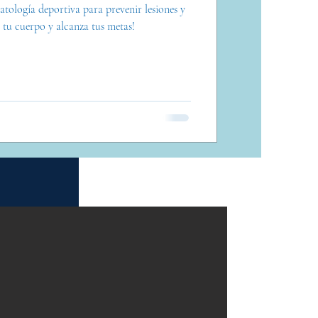
atología deportiva para prevenir lesiones y
 tu cuerpo y alcanza tus metas!