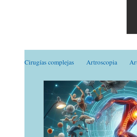
Cirugías complejas
Artroscopia
Ar
Traumatología Deportiva
Traumat
Ortopedia