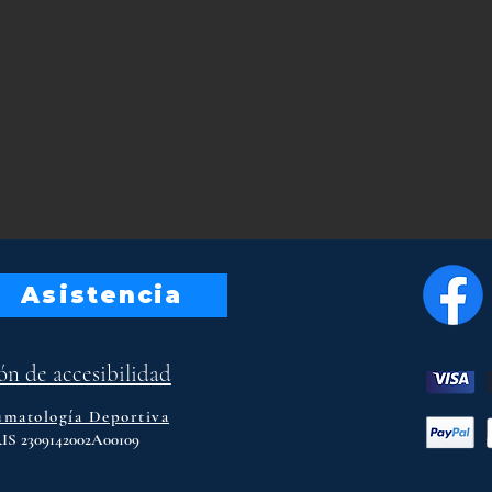
Asistencia
ón de accesibilidad
uma
tología Deportiva
S 2309142002A00109