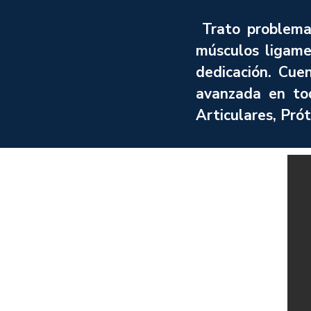
Trato problemas
músculos ligame
dedicación. Cue
avanzada en to
Articulares, Pró