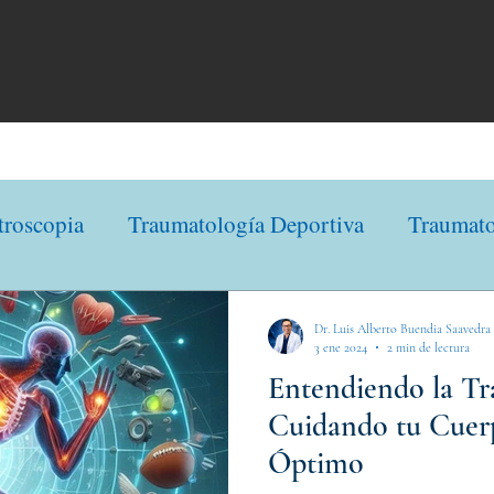
troscopia
Traumatología Deportiva
Traumato
ología Deportiva
Traumatología
Traumatolo
Dr. Luis Alberto Buendia Saavedra
3 ene 2024
2 min de lectura
Entendiendo la Tr
Cuidando tu Cuer
Óptimo