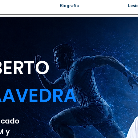
Biografía
Lesi
LBERTO
AAVEDRA
ficado
M y