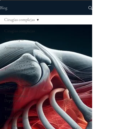
Blog
Cirugías complejas
Cirugías complejas
Artroscopia
Artroscopia
Traumatología
Deportiva
Traumatología
Deportiva
Traumatología
Deportiva
Traumatología
Deportiva
Traumatología
Traumatología
Ortopedia