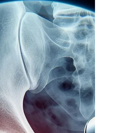
1 ene 2024
1 min de lectura
Lesiones en Tendones de la Pata de
Ganso: Enfoques de Tratamiento y
Recuperación
Introducción: Las lesiones en los tendones de la pata de
ganso son comunes en deportes que implican
movimientos laterales y cambios de...