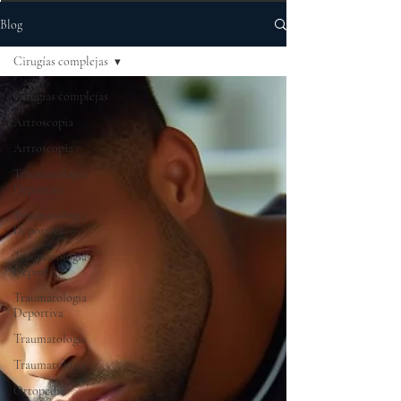
Blog
Cirugías complejas
Cirugías complejas
Artroscopia
Artroscopia
Traumatología
Deportiva
Traumatología
Deportiva
Traumatología
Deportiva
Traumatología
Deportiva
Traumatología
Traumatología
Ortopedia